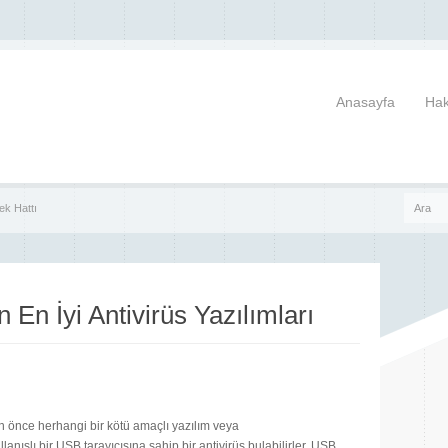
Anasayfa
Hak
ek Hattı
 En İyi Antivirüs Yazılımları
 önce herhangi bir kötü amaçlı yazılım veya
llanışlı bir USB tarayıcısına sahip bir antivirüs bulabilirler. USB