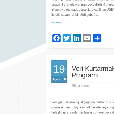
tarayıcı ile, bilgisayarınıza veya dizüstü bilg
tıklamayla otomatik olarak tarayabilir ve USB’n
ile bilgisayarınızı bir USB çubuğu..
devamı →
Facebook
Twitter
LinkedIn
Email
Sh
19
Veri Kurtarmak 
Programı
Ağu 2018
0 Yorum
Veri, günümüzün dijital çağında herhangi bir iş 
çökmesinden dolayı kaybettiğinizde veya bilgis
bulaştığında, verileriniz hasar görmesi veya d