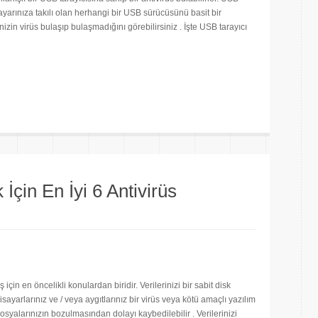
isayarınıza takılı olan herhangi bir USB sürücüsünü basit bir
izin virüs bulaşıp bulaşmadığını görebilirsiniz . İşte USB tarayıcı
are
İçin En İyi 6 Antivirüs
için en öncelikli konulardan biridir. Verilerinizi bir sabit disk
ayarlarınız ve / veya aygıtlarınız bir virüs veya kötü amaçlı yazılım
osyalarınızın bozulmasından dolayı kaybedilebilir . Verilerinizi