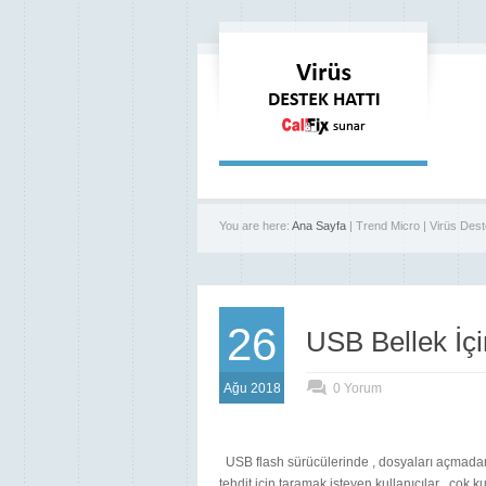
You are here:
Ana Sayfa
| Trend Micro | Virüs Dest
26
USB Bellek İçin
Ağu 2018
0 Yorum
USB flash sürücülerinde , dosyaları açmadan
tehdit için taramak isteyen kullanıcılar , çok ku