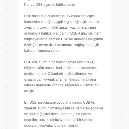
Panda USB aşısı ile birlikte gelir.
USB flash sürücüler ve bellek çubukları, dijital
kameralar ve diğer aygıtlar gibi diğer çıkarılabilir
aygıtlarla yayılan kötü amaçlı yazılım sayısının
artmasıyla birlikte, Panda’nın USB Aşılayıcısı hem
bilgisayarlarda hem de USB’de otomatik çalıştırma
özelliğini devre dışı bırakmanızı sağlayan bir çift
katmanlı koruma sunar.
USB Aşı, autorun dosyasını devre dışı bırakır,
böylece kötü amaçlı kod tarafından okunamaz,
değiştirilemez. Çıkarılabilir sürücülerden ve
cihazlardan kaynaklanan enfeksiyonlara karşı
yüksek derecede koruma sağlayan kullanışlı bir
araçtır.
Bir USB sürücüsüne uygulandığında, USB Aşı
zararsız autorun.inf dosyasını kalıcı olarak engeller
ve onu değiştirebilecek herhangi bir eylemi
engeller; ancak, sürücüyü normal bir şekilde
dosyaları kopyalayıp ondan alarak