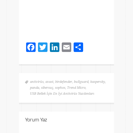
Facebook
Twitter
LinkedIn
Email
Share
antivirüs
,
avast
,
birdefender
,
bullguard
,
kaspersky
,
panda
,
sibersuç
,
sophos
,
Trend Micro
,
USB Bellek İçin En İyi Antivirüs Yazılımları
Yorum Yaz