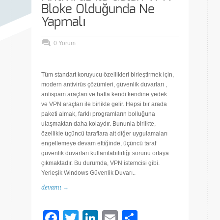
Bloke Olduğunda Ne
Yapmalı
0 Yorum
Tüm standart koruyucu özellikleri birleştirmek için,
modern antivirüs çözümleri, güvenlik duvarları ,
antispam araçları ve hatta kendi kendine yedek
ve VPN araçları ile birlikte gelir. Hepsi bir arada
paketi almak, farklı programların bolluğuna
ulaşmaktan daha kolaydır. Bununla birlikte,
özellikle üçüncü taraflara ait diğer uygulamaları
engellemeye devam ettiğinde, üçüncü taraf
güvenlik duvarları kullanılabilirliği sorunu ortaya
çıkmaktadır. Bu durumda, VPN istemcisi gibi.
Yerleşik Windows Güvenlik Duvarı..
devamı →
Facebook
Twitter
LinkedIn
Email
Share