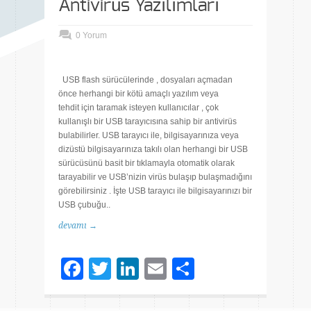
Antivirüs Yazılımları
0 Yorum
USB flash sürücülerinde , dosyaları açmadan
önce herhangi bir kötü amaçlı yazılım veya
tehdit için taramak isteyen kullanıcılar , çok
kullanışlı bir USB tarayıcısına sahip bir antivirüs
bulabilirler. USB tarayıcı ile, bilgisayarınıza veya
dizüstü bilgisayarınıza takılı olan herhangi bir USB
sürücüsünü basit bir tıklamayla otomatik olarak
tarayabilir ve USB’nizin virüs bulaşıp bulaşmadığını
görebilirsiniz . İşte USB tarayıcı ile bilgisayarınızı bir
USB çubuğu..
devamı →
Facebook
Twitter
LinkedIn
Email
Share