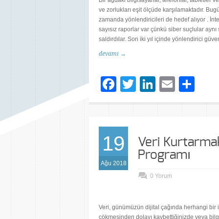
Bir ağdaki bilgisayarlar, telefonlar, tabletler v
ve zorlukları eşit ölçüde karşılamaktadır. Bug
zamanda yönlendiricileri de hedef alıyor . 
sayısız raporlar var çünkü siber suçlular aynı 
saldırdılar. Son iki yıl içinde yönlendirici güv
devamı →
Facebook
Twitter
LinkedIn
Email
Sh
19
Veri Kurtarmak
Programı
Ağu 2018
0 Yorum
Veri, günümüzün dijital çağında herhangi bir iş 
çökmesinden dolayı kaybettiğinizde veya bilgis