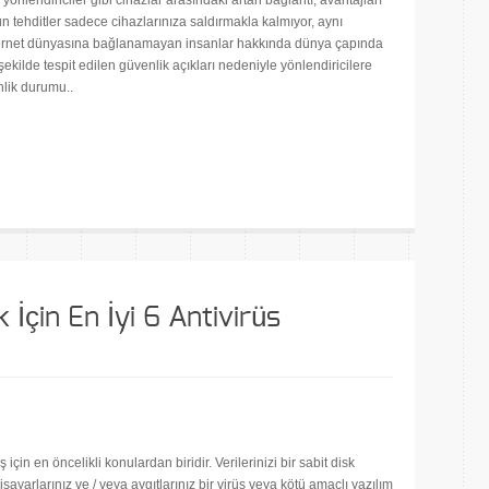
e yönlendiriciler gibi cihazlar arasındaki artan bağlantı, avantajları
ün tehditler sadece cihazlarınıza saldırmakla kalmıyor, aynı
İnternet dünyasına bağlanamayan insanlar hakkında dünya çapında
şekilde tespit edilen güvenlik açıkları nedeniyle yönlendiricilere
enlik durumu..
are
 İçin En İyi 6 Antivirüs
için en öncelikli konulardan biridir. Verilerinizi bir sabit disk
ayarlarınız ve / veya aygıtlarınız bir virüs veya kötü amaçlı yazılım