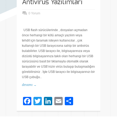
Antivirüs Yazılımları
0 Yorum
USB flash sürücülerinde , dosyaları açmadan
önce herhangi bir kötü amaçlı yazılım veya
tehdit için taramak isteyen kullanıcılar , çok
kullanışlı bir USB tarayıcısına sahip bir antivirüs
bulabilirler. USB tarayıcı ile, bilgisayarınıza veya
dizüstü bilgisayarınıza takılı olan herhangi bir USB
sürücüsünü basit bir tıklamayla otomatik olarak
tarayabilir ve USB’nizin virüs bulaşıp bulaşmadığını
görebilirsiniz . İşte USB tarayıcı ile bilgisayarınızı bir
USB çubuğu..
devamı →
Facebook
Twitter
LinkedIn
Email
Share