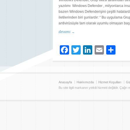
Windows Defender, Grup İlkesi tarafından devr
yazılımı Windows Defender , milyonlarca insan 
bazen Windows Defenderişini çeşitli hatalar
iletilerinden biri şunlardır: “ Bu uygulama Grup 
antivirüsüyle tam olarak uyumlu olmayan başk
devamı →
Facebook
Twitter
LinkedIn
Email
Sh
Anasayfa
Hakkımızda
Hizmet Koşulları
Giz
Bu site ilgili markanın yetkili hizmeti değildir. Çağrı