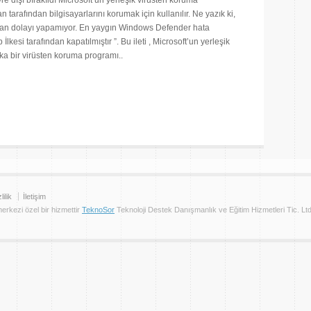
e dışı bırakıldı Microsoft’un yerleşik virüsten koruma
tarafından bilgisayarlarını korumak için kullanılır. Ne yazık ki,
dan dolayı yapamıyor. En yaygın Windows Defender hata
İlkesi tarafından kapatılmıştır ”. Bu ileti , Microsoft’un yerleşik
a bir virüsten koruma programı..
are
lilik
İletişim
 merkezi özel bir hizmettir
TeknoSor
Teknoloji Destek Danışmanlık ve Eğitim Hizmetleri Tic. Ltd