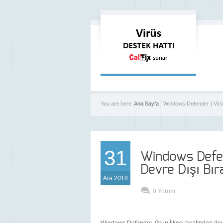
You are here:
Ana Sayfa
| Windows Defender | Virü
31
Windows Defen
Devre Dışı Bıra
Ara 2018
0 Yorum