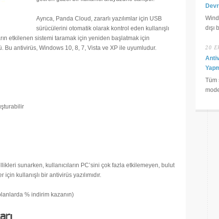
Devre
Wind
Ayrıca, Panda Cloud, zararlı yazılımlar için USB
dışı 
sürücülerini otomatik olarak kontrol eden kullanışlı
ların etkilenen sistemi taramak için yeniden başlatmak için
. Bu antivirüs, Windows 10, 8, 7, Vista ve XP ile uyumludur.
20 E
Anti
Yapm
Tüm s
moder
şturabilir
likleri sunarken, kullanıcıların PC’sini çok fazla etkilemeyen, bulut
için kullanışlı bir antivirüs yazılımıdır.
lanlarda % indirim kazanın)
arı