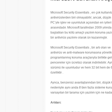
Microsoft Security Essentials , en çok kullanıl
antivirüslerden biri olmayabilir; ancak, düşük ö
PC’yle işlev ve uyumluluk açısından en iyileri
arasındadır. Microsoft tarafından 2009 yılında
başlatılan bu kötü amaçlı yazılım koruma yazıl
bir antivirüs yazılımı olarak ün kazanmıştır.
Microsoft Security Essentials , bir artı olan ve
antivirüs ve anti-malware korumasına yönelik 
programlanmış koruma araçlarıyla birlikte ge
pencereler için ücretsiz olarak indirilebil
sürümü ile uyumludur ve hem 32 bit hem de 64 
özelliktir .
Ayrıca, benzersiz avantajlarından biri, düşük
nedeniyle aynı anda 8’den fazla sisteme kurula
varsayılan bir tarama için yazılım için ne kada
Artıları: