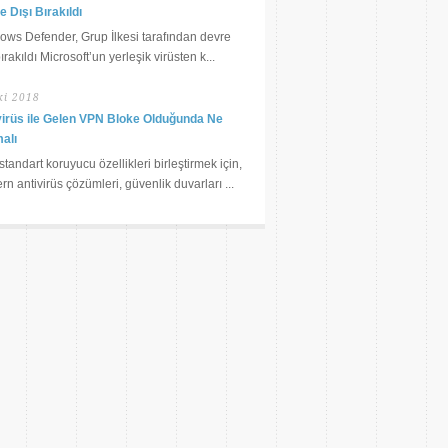
 Dışı Bırakıldı
ows Defender, Grup İlkesi tarafından devre
bırakıldı Microsoft’un yerleşik virüsten k...
ki 2018
virüs ile Gelen VPN Bloke Olduğunda Ne
alı
tandart koruyucu özellikleri birleştirmek için,
n antivirüs çözümleri, güvenlik duvarları ...