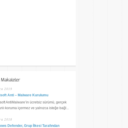
 Makaleler
ca 2019
soft Anti – Malware Kurulumu
oft AntiMalware’in ücretsiz sürümü, gerçek
lı koruma içermez ve yalnızca isteğe bağl...
ra 2018
ows Defender, Grup İlkesi Tarafından