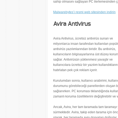
sahip olmasını sağlayan PC ilerlemesinden ço
Malwarebytes’i resmi web sitesinden indirin
Avira Antivirus
Avira Antivirus, ücretsiz antivirüs sunan ve
milyonlarca insan tarafından kullanılan popül
antivirüs yazılımlarından biridir. Bu antivirüs,
kullanıcıların bilgisayarlarına üst düzey koru
sağlar. Antivirüsün yüklenmesi yavaştır ve
kullanıcılara ücretsiz bir yazılım kullandıkların
hatırlatan pek çok reklam içerir.
Kurulumdan sonra, kullanıcı arabirimi, kulla
durumunu görebileceği panellerden oluşan bir a
sağlanırken. PC koruması tıklandığında kullanı
zamanlı koruma özelliklerini değiştirebilir ve v
Ancak, Avira, her tam taramada tam taramayı y
sürmektedir. Avira, takip eden tarama için ön
olarak, her taramada aynı dosyaları doğrular,