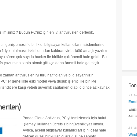
 mısınız ? Bugün PC’niz için en iyi antivirüsleri derledik.
tin genişlemesi ile birlikte, bilgisayar kullanıcılarını sistemlerine
idye tutulması riskini ortadan kaldıran virüs, kötü amaçlı yazılım
ya süren çok sayıda hacker ile birlikte çok önemli hale geldi . Bu
irüs yazılımına sahip olmak gittikçe daha önemli hale gelmiştir.
 o zaman antivirüs en iyi türü hafif olan ve bilgisayarınızın
C’ler genellikle eski model veya düşük işlemci ile birlikte
Son
tehditlere karşı yeterli güvenlik sağlarken olabildiğince az kaynak
31 O
Emsi
erilen)
Emsis
zaman
Panda Cloud Antivirus, PC’yi temizlemek için bulut
işlemeyi kullanan ücretsiz bir güvenlik yazılımıdır.
31 A
Ayrıca, acemi bilgisayar kullanıcıları için ideal hale
Wind
getiren güzel bir kullanıcı arayüzüne sahiptir.