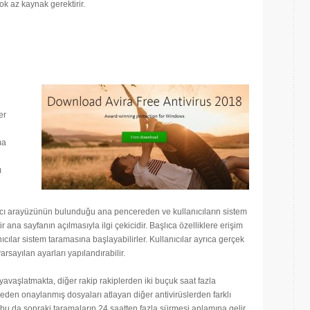
k az kaynak gerektirir.
er
ma
ı
nıcı arayüzünün bulunduğu ana pencereden ve kullanıcıların sistem
na sayfanın açılmasıyla ilgi çekicidir. Başlıca özelliklere erişim
cılar sistem taramasına başlayabilirler. Kullanıcılar ayrıca gerçek
arsayılan ayarları yapılandırabilir.
avaşlatmakta, diğer rakip rakiplerden iki buçuk saat fazla
ceden onaylanmış dosyaları atlayan diğer antivirüslerden farklı
 bu da sonraki taramaların 24 saatten fazla sürmesi anlamına gelir.