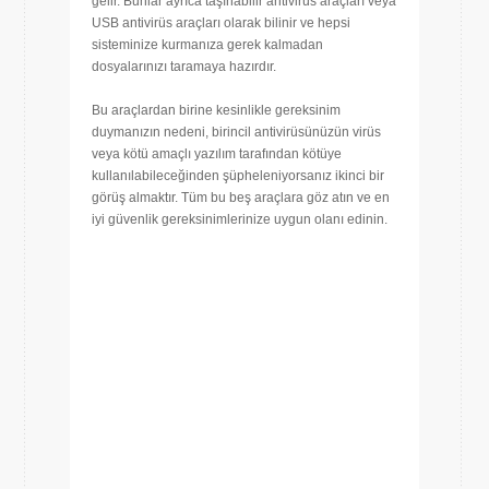
gelir. Bunlar ayrıca taşınabilir antivirüs araçları veya
USB antivirüs araçları olarak bilinir ve hepsi
sisteminize kurmanıza gerek kalmadan
dosyalarınızı taramaya hazırdır.
Bu araçlardan birine kesinlikle gereksinim
duymanızın nedeni, birincil antivirüsünüzün virüs
veya kötü amaçlı yazılım tarafından kötüye
kullanılabileceğinden şüpheleniyorsanız ikinci bir
görüş almaktır. Tüm bu beş araçlara göz atın ve en
iyi güvenlik gereksinimlerinize uygun olanı edinin.