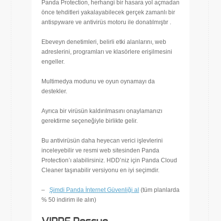
Panda Protection, herhangi bir hasara yol açmadan
önce tehditleri yakalayabilecek gerçek zamanlı bir
antispyware ve antivirüs motoru ile donatılmıştır .
Ebeveyn denetimleri, belirli etki alanlarını, web
adreslerini, programları ve klasörlere erişilmesini
engeller.
Multimedya modunu ve oyun oynamayı da
destekler.
Ayrıca bir virüsün kaldırılmasını onaylamanızı
gerektirme seçeneğiyle birlikte gelir.
Bu antivirüsün daha heyecan verici işlevlerini
inceleyebilir ve resmi web sitesinden Panda
Protection’ı alabilirsiniz. HDD’niz için Panda Cloud
Cleaner taşınabilir versiyonu en iyi seçimdir.
–
Şimdi Panda İnternet Güvenliği al
(tüm planlarda
% 50 indirim ile alın)