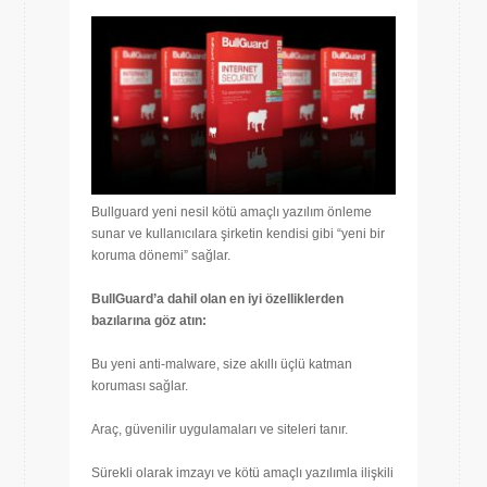
Bullguard yeni nesil kötü amaçlı yazılım önleme
sunar ve kullanıcılara şirketin kendisi gibi “yeni bir
koruma dönemi” sağlar.
BullGuard’a dahil olan en iyi özelliklerden
bazılarına göz atın:
Bu yeni anti-malware, size akıllı üçlü katman
koruması sağlar.
Araç, güvenilir uygulamaları ve siteleri tanır.
Sürekli olarak imzayı ve kötü amaçlı yazılımla ilişkili