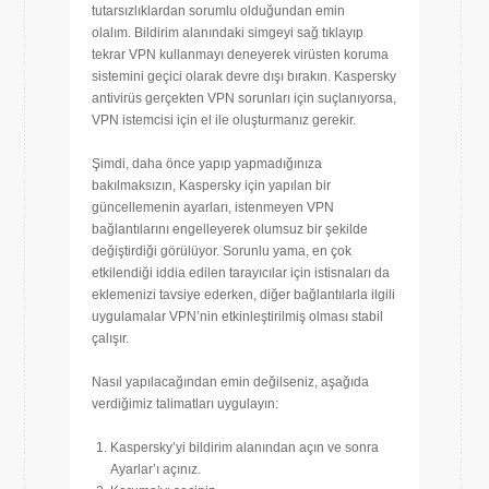
tutarsızlıklardan sorumlu olduğundan emin
olalım. Bildirim alanındaki simgeyi sağ tıklayıp
tekrar VPN kullanmayı deneyerek virüsten koruma
sistemini geçici olarak devre dışı bırakın. Kaspersky
antivirüs gerçekten VPN sorunları için suçlanıyorsa,
VPN istemcisi için el ile oluşturmanız gerekir.
Şimdi, daha önce yapıp yapmadığınıza
bakılmaksızın, Kaspersky için yapılan bir
güncellemenin ayarları, istenmeyen VPN
bağlantılarını engelleyerek olumsuz bir şekilde
değiştirdiği görülüyor. Sorunlu yama, en çok
etkilendiği iddia edilen tarayıcılar için istisnaları da
eklemenizi tavsiye ederken, diğer bağlantılarla ilgili
uygulamalar VPN’nin etkinleştirilmiş olması stabil
çalışır.
Nasıl yapılacağından emin değilseniz, aşağıda
verdiğimiz talimatları uygulayın:
Kaspersky’yi bildirim alanından açın ve sonra
Ayarlar’ı açınız.