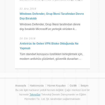
31 Ara 2018
Windows Defender, Grup İlkesi Tarafından Devre
Dışı Bırakıldı
Windows Defender, Grup İlkesi tarafından devre
dışı bırakıldı Microsoft’un yerleşik virüsten k...
20 Eki 2018
Antivirüs ile Gelen VPN Bloke Olduğunda Ne
Yapmalı
Tüm standart koruyucu özellikleri birleştirmek için,
modern antivirüs çözümleri, güvenlik duvarları ...
Anasayfa
Hakkımızda
Hizmet Koşulları
Gizlilik
İletişim
Bu site ilgili markanın yetkili hizmeti değildir. Çağrı merkezi özel bir
hizmettir
TeknoSor
Teknoloji Destek Danışmanlık ve Eğitim
Hizmetleri Tic. Ltd. Şti. tarafından sağlanmaktadır.