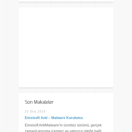
Son Makaleler
31 Oca 2019
Emsisoft Anti – Malware Kurulumu
Emsisoft AntiMalware’in ücretsiz sürümü, gerçek
zamanlı koruma içermez ve yalnızca isteğe bağl...