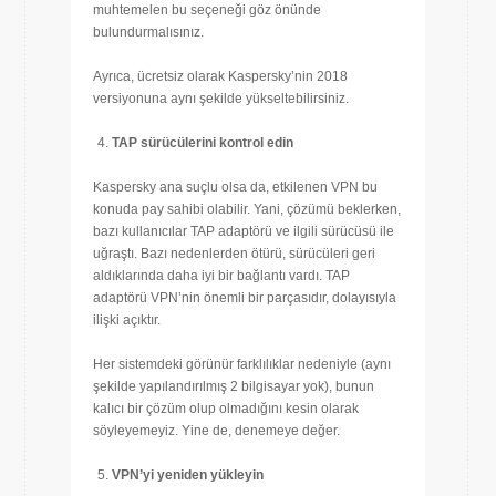
muhtemelen bu seçeneği göz önünde
bulundurmalısınız.
Ayrıca, ücretsiz olarak Kaspersky’nin 2018
versiyonuna aynı şekilde yükseltebilirsiniz.
TAP sürücülerini kontrol edin
Kaspersky ana suçlu olsa da, etkilenen VPN bu
konuda pay sahibi olabilir. Yani, çözümü beklerken,
bazı kullanıcılar TAP adaptörü ve ilgili sürücüsü ile
uğraştı. Bazı nedenlerden ötürü, sürücüleri geri
aldıklarında daha iyi bir bağlantı vardı. TAP
adaptörü VPN’nin önemli bir parçasıdır, dolayısıyla
ilişki açıktır.
Her sistemdeki görünür farklılıklar nedeniyle (aynı
şekilde yapılandırılmış 2 bilgisayar yok), bunun
kalıcı bir çözüm olup olmadığını kesin olarak
söyleyemeyiz. Yine de, denemeye değer.
VPN’yi yeniden yükleyin