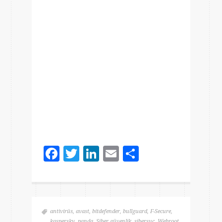
Facebook
Twitter
LinkedIn
Email
Share
antivirüs
,
avast
,
bitdefender
,
bullguard
,
F-Secure
,
kaspersky
,
panda
,
Siber güvenlik
,
sibersuç
,
Webroot