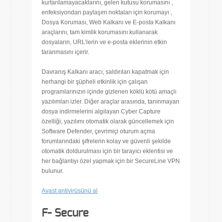
kurtarılamayacaklarını, gelen kutusu korumasını ,
enfeksiyondan paylaşım noktaları için korumayı ,
Dosya Koruması, Web Kalkanı ve E-posta Kalkanı
araçlarını, tam kimlik korumasını kullanarak
dosyaların, URL’lerin ve e-posta eklerinin etkin
taranmasını içerir.
Davranış Kalkanı aracı, saldırıları kapatmak için
herhangi bir şüpheli etkinlik için çalışan
programlarınızın içinde gizlenen köklü kötü amaçlı
yazılımları izler. Diğer araçlar arasında, tanınmayan
dosya indirmelerini algılayan Cyber Capture
özelliği, yazılımı otomatik olarak güncellemek için
Software Defender, çevrimiçi oturum açma
forumlarındaki şifrelerin kolay ve güvenli şekilde
otomatik doldurulması için bir tarayıcı eklentisi ve
her bağlantıyı özel yapmak için bir SecureLine VPN
bulunur.
Avast antivirüsünü al
F- Secure