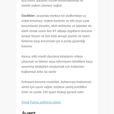
aza indirir, garantili hizmet kullanılabilirliği ve
sürekli sistem izlemesi sağlar.
Özellikler;
arasında merkezi bir platformdan uç
nokta koruması, sistem kontrolü ve ofis veya uzak
konumlarda yönetim, akıllı telefonlar ve tabletler de
dahil olmak üzere tüm BT altyapı aygıtlarını koruma
amaçlı füzyon ve tüm kötü amaçlı yazılım ve spam
türlerine karşı korunmak için e-posta güvenliği
bulunur.
Ayrıca, kötü niyetli davranış kalıplarını ortaya
çıkarmak ve bilinen veya bilinmeyen tehditlere karşı
savunma stratejileri oluşturmak için kullanılan
bağlamsal zeka da vardır.
Antispam koruma modülleri, kullanıcıya maksimum
verim için uyum sağlar, böylece yanlış pozitifleri
önler ve yüzde 100 spam blokajı garanti eder.
Şimdi Panda antivirüs edinin
Avast