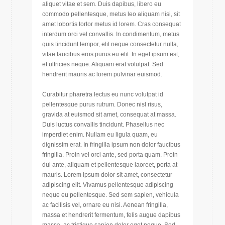
aliquet vitae et sem. Duis dapibus, libero eu
commodo pellentesque, metus leo aliquam nisi, sit
amet lobortis tortor metus id lorem. Cras consequat
interdum orci vel convallis. In condimentum, metus
quis tincidunt tempor, elit neque consectetur nulla,
vitae faucibus eros purus eu elit. In eget ipsum est,
et ultricies neque. Aliquam erat volutpat. Sed
hendrerit mauris ac lorem pulvinar euismod.
Curabitur pharetra lectus eu nunc volutpat id
pellentesque purus rutrum. Donec nisl risus,
gravida at euismod sit amet, consequat at massa.
Duis luctus convallis tincidunt. Phasellus nec
imperdiet enim. Nullam eu ligula quam, eu
dignissim erat. In fringilla ipsum non dolor faucibus
fringilla. Proin vel orci ante, sed porta quam. Proin
dui ante, aliquam et pellentesque laoreet, porta at
mauris. Lorem ipsum dolor sit amet, consectetur
adipiscing elit. Vivamus pellentesque adipiscing
neque eu pellentesque. Sed sem sapien, vehicula
ac facilisis vel, ornare eu nisi. Aenean fringilla,
massa et hendrerit fermentum, felis augue dapibus
massa, ac tristique sapien dolor eget neque. Sed