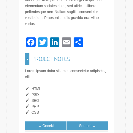
elementum sodales risus, sed ultricies libero
pellentesque nec. Nullam sagittis consectetur
vestibulum. Praesent iaculis gravida erat vitae
varius.
Facebook
Twitter
LinkedIn
Email
Share
PROJECT NOTES
Lorem ipsum dolor sit amet, consectetur adipiscing
elit.
HTML
PSD
SEO
PHP
CSS
← Önceki
Sonraki →