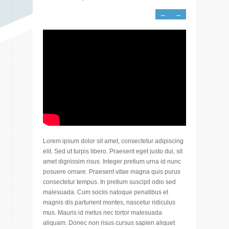
←
→
Lorem ipsum dolor sit amet, consectetur adipiscing
elit. Sed ut turpis libero. Praesent eget justo dui, sit
amet dignissim risus. Integer pretium urna id nunc
posuere ornare. Praesent vitae magna quis purus
consectetur tempus. In pretium suscipit odio sed
malesuada. Cum sociis natoque penatibus et
magnis dis parturient montes, nascetur ridiculus
mus. Mauris id metus nec tortor malesuada
aliquam. Donec non risus cursus sapien aliquet