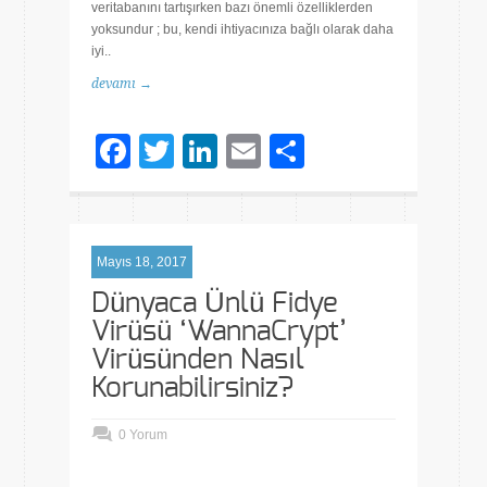
veritabanını tartışırken bazı önemli özelliklerden
yoksundur ; bu, kendi ihtiyacınıza bağlı olarak daha
iyi..
devamı →
Facebook
Twitter
LinkedIn
Email
Share
Mayıs 18, 2017
Dünyaca Ünlü Fidye
Virüsü ‘WannaCrypt’
Virüsünden Nasıl
Korunabilirsiniz?
0 Yorum