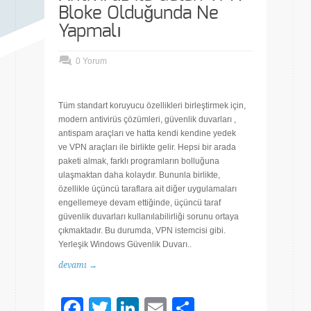
Bloke Olduğunda Ne
Yapmalı
0 Yorum
Tüm standart koruyucu özellikleri birleştirmek için,
modern antivirüs çözümleri, güvenlik duvarları ,
antispam araçları ve hatta kendi kendine yedek
ve VPN araçları ile birlikte gelir. Hepsi bir arada
paketi almak, farklı programların bolluğuna
ulaşmaktan daha kolaydır. Bununla birlikte,
özellikle üçüncü taraflara ait diğer uygulamaları
engellemeye devam ettiğinde, üçüncü taraf
güvenlik duvarları kullanılabilirliği sorunu ortaya
çıkmaktadır. Bu durumda, VPN istemcisi gibi.
Yerleşik Windows Güvenlik Duvarı..
devamı →
Facebook
Twitter
LinkedIn
Email
Share