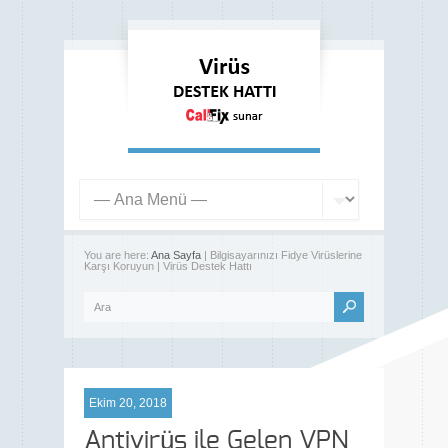
You are here:
Ana Sayfa
| Bilgisayarınızı Fidye Virüslerine
Karşı Koruyun | Virüs Destek Hattı
Ekim 20, 2018
Antivirüs ile Gelen VPN