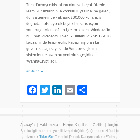
Tüm dünyayı etkisi altına alan ve birçok ülkede
resmi kurumların bile korkulu rüyası haline gelen,
dünya genelinde yaklaşık 230.000 kullanıcıyı
doğrudan etkileyerek büyük bir sansasyon
yaratmıştı. Microsoft’un işletim sistemi Windows’ta
bulunan Microsoft Güvenlik Bülteni MS MS17-010
kapsamında tespit edilip kapatılmış olan bir
güvenlik açığı sayesinde Windows işletim
sistemlerine sızan bu yeni virüs çeşidine
‘WannaCrypt’ adı..
devamı →
Facebook
Twitter
LinkedIn
Email
Share
Anasayfa
Hakkımızda
Hizmet Koşulları
Gizlilik
İletişim
Bu site ilgili markanın yetkili hizmeti değildir. Çağrı merkezi özel bir
hizmettir
TeknoSor
Teknoloji Destek Danışmanlık ve Eğitim