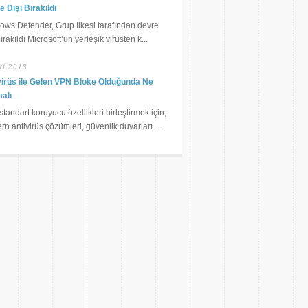
 Dışı Bırakıldı
ows Defender, Grup İlkesi tarafından devre
bırakıldı Microsoft’un yerleşik virüsten k...
ki 2018
virüs ile Gelen VPN Bloke Olduğunda Ne
alı
tandart koruyucu özellikleri birleştirmek için,
n antivirüs çözümleri, güvenlik duvarları ...