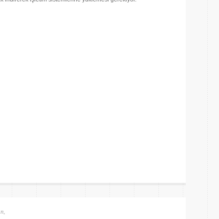
are
un
,