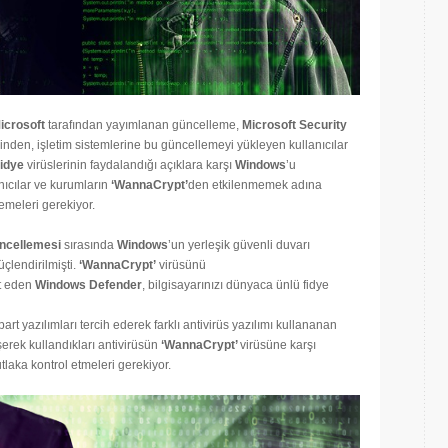
icrosoft
tarafından yayımlanan güncelleme,
Microsoft Security
nden, işletim sistemlerine bu güncellemeyi yükleyen kullanıcılar
idye
virüslerinin faydalandığı açıklara karşı
Windows
’u
ıcılar ve kurumların
‘
WannaCrypt’
den etkilenmemek adına
emeleri gerekiyor.
ncellemesi
sırasında
Windows
’un yerleşik güvenli duvarı
güçlendirilmişti.
‘
WannaCrypt’
virüsünü
it eden
Windows Defender
, bilgisayarınızı dünyaca ünlü fidye
rt yazılımları tercih ederek farklı antivirüs yazılımı kullananan
üşerek kullandıkları antivirüsün
‘
WannaCrypt’
virüsüne karşı
laka kontrol etmeleri gerekiyor.