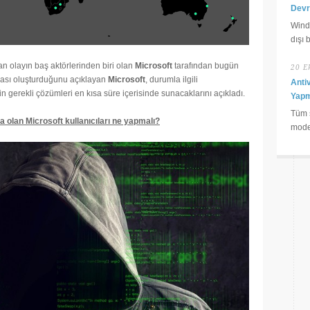
Devre
Wind
dışı 
an olayın baş aktörlerinden biri olan
Microsoft
tarafından bugün
20 E
masası oluşturduğunu açıklayan
Microsoft
, durumla ilgili
Anti
çin gerekli çözümleri en kısa süre içerisinde sunacaklarını açıkladı.
Yapm
Tüm s
a olan Microsoft kullanıcıları ne yapmalı?
moder