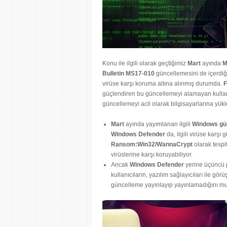
Konu ile ilgili olarak geçtiğimiz
Mart
ayında
M
Bulletin MS17-010
güncellemesini de içerdiği
virüse karşı koruma altına alınmış durumda.
F
güçlendiren bu güncellemeyi alamayan kullan
güncellemeyi acil olarak bilgisayarlarına yükl
Mart
ayında yayımlanan ilgili
Windows gü
Windows Defender
da, ilgili virüse karşı 
Ransom:Win32/WannaCrypt
olarak tesp
virüslerine karşı koruyabiliyor.
Ancak
Windows Defender
yerine üçüncü pa
kullanıcıların, yazılım sağlayıcıları ile gör
güncelleme yayınlayıp yayınlamadığını mut