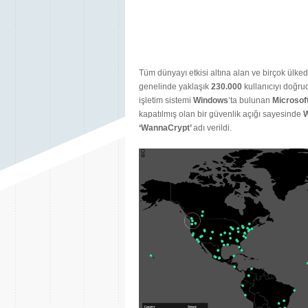
Tüm dünyayı etkisi altına alan ve birçok ülke
genelinde yaklaşık
230.000
kullanıcıyı doğru
işletim sistemi
Windows
’ta bulunan
Microsof
kapatılmış olan bir güvenlik açığı sayesinde
‘
WannaCrypt’
adı verildi.