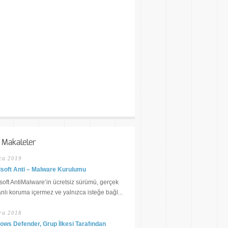
 Makaleler
ca 2019
soft Anti – Malware Kurulumu
oft AntiMalware’in ücretsiz sürümü, gerçek
lı koruma içermez ve yalnızca isteğe bağl...
ra 2018
ows Defender, Grup İlkesi Tarafından