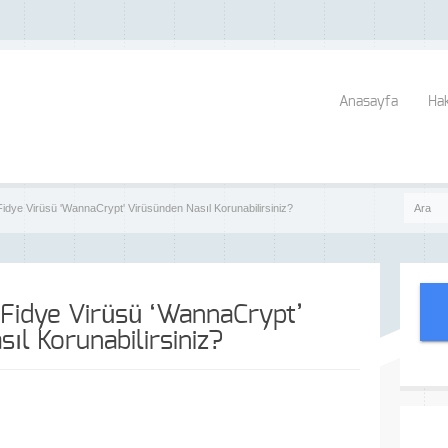
Anasayfa
Ha
idye Virüsü 'WannaCrypt' Virüsünden Nasıl Korunabilirsiniz?
Fidye Virüsü ‘WannaCrypt’
ıl Korunabilirsiniz?