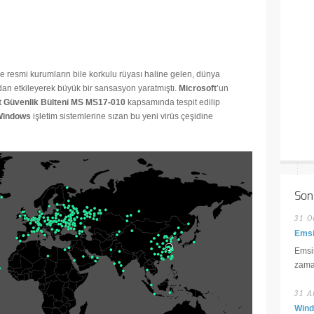
de resmi kurumların bile korkulu rüyası haline gelen, dünya
dan etkileyerek büyük bir sansasyon yaratmıştı.
Microsoft
’un
t Güvenlik Bülteni MS MS17-010
kapsamında tespit edilip
Windows
işletim sistemlerine sızan bu yeni virüs çeşidine
Son
31 O
Emsi
Emsis
zaman
31 A
Wind