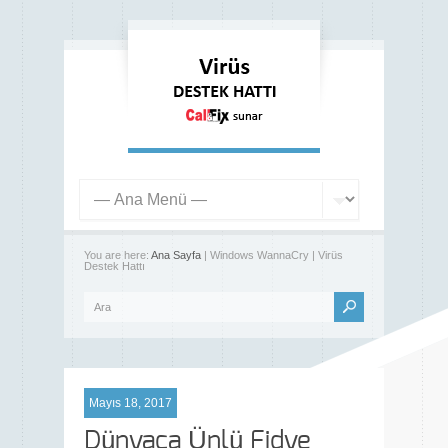
You are here:
Ana Sayfa
| Windows WannaCry | Virüs
Destek Hattı
Mayıs 18, 2017
Dünyaca Ünlü Fidye